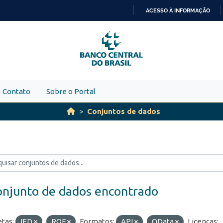
ACESSO À INFORMAÇÃO
IR
PARA
O
CONTEÚDO
Contato
Sobre o Portal
Conjuntos de dados
onjunto de dados encontrado
etas:
IED
ROF
Formatos:
API
OData
Licenças: