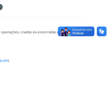
e operações, criadas ou encerradas em cada
a API
).