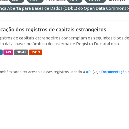
ença Aberta para Bases de Dados (ODbL) do Open Data Commons
icação dos registros de capitais estrangeiros
gistros de capitais estrangeiros contemplam os seguintes tipos d
do data-base, no âmbito do sistema de Registro Declaratório...
L
API
OData
JSON
ambém pode ter acesso a esses registros usando a
API
(veja
Documentação d