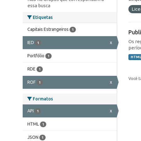
essa busca
Lic
Etiquetas
Capitais Estrangeiros
1
Publ
Os re
IED
x
1
perío
Portfólio
1
HTM
RDE
1
Você t
ROF
x
1
Formatos
API
x
1
HTML
1
JSON
1