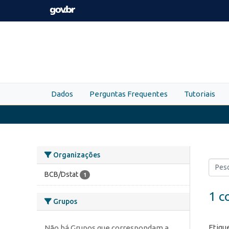
Skip to main content
Dados
Perguntas Frequentes
Tutoriais
Organizações
BCB/Dstat
1
1 c
Grupos
Etiqu
Não há Grupos que correspondam a