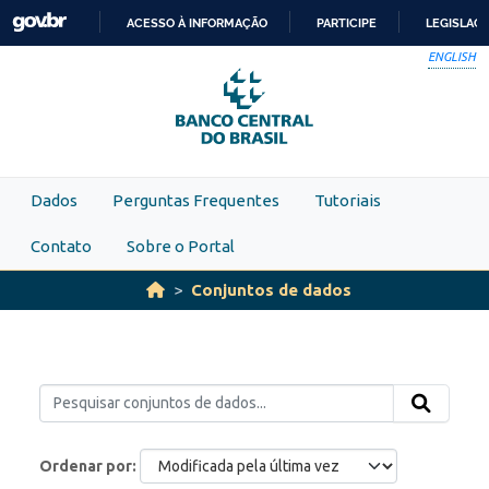
Skip to main content
ACESSO À INFORMAÇÃO
PARTICIPE
LEGISLAÇ
IR
ENGLISH
PARA
O
CONTEÚDO
Dados
Perguntas Frequentes
Tutoriais
Contato
Sobre o Portal
Conjuntos de dados
Ordenar por