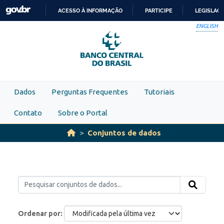
Skip to main content
ACESSO À INFORMAÇÃO
PARTICIPE
LEGISLAÇ
IR
ENGLISH
PARA
O
CONTEÚDO
Dados
Perguntas Frequentes
Tutoriais
Contato
Sobre o Portal
Conjuntos de dados
Ordenar por