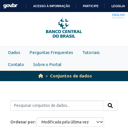
Skip to main content
ACESSO À INFORMAÇÃO
PARTICIPE
LEGISLAÇ
IR
ENGLISH
PARA
O
CONTEÚDO
Dados
Perguntas Frequentes
Tutoriais
Contato
Sobre o Portal
Conjuntos de dados
Ordenar por