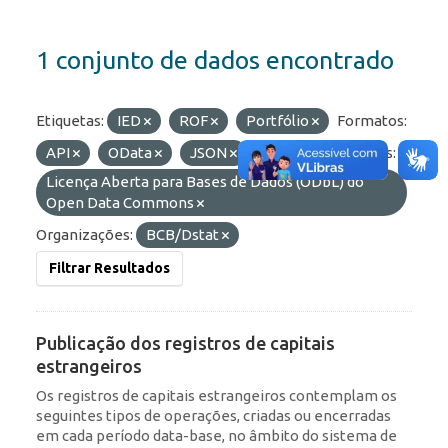
1 conjunto de dados encontrado
Etiquetas:
IED
ROF
Portfólio
Formatos:
API
OData
JSON
HTML
Licenças:
Licença Aberta para Bases de Dados (ODbL) do
Open Data Commons
Organizações:
BCB/Dstat
Filtrar Resultados
Publicação dos registros de capitais
estrangeiros
Os registros de capitais estrangeiros contemplam os
seguintes tipos de operações, criadas ou encerradas
em cada período data-base, no âmbito do sistema de