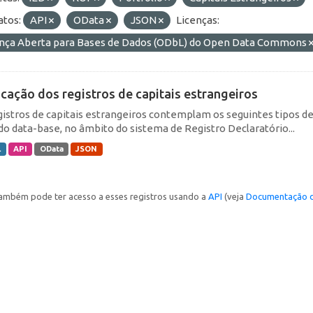
tos:
API
OData
JSON
Licenças:
ença Aberta para Bases de Dados (ODbL) do Open Data Commons
icação dos registros de capitais estrangeiros
gistros de capitais estrangeiros contemplam os seguintes tipos d
do data-base, no âmbito do sistema de Registro Declaratório...
L
API
OData
JSON
ambém pode ter acesso a esses registros usando a
API
(veja
Documentação d