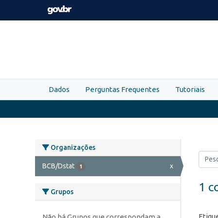
Skip to main content
Dados
Perguntas Frequentes
Tutoriais
Organizações
BCB/Dstat
x
1
1 c
Grupos
Etiqu
Não há Grupos que correspondam a