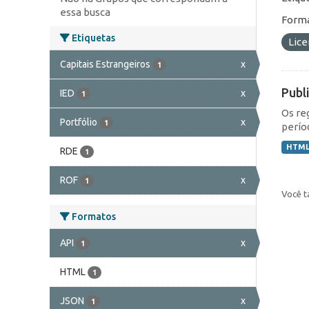
essa busca
Forma
Etiquetas
Lic
Capitais Estrangeiros
x
1
Publ
IED
x
1
Os re
Portfólio
x
1
perío
HTM
RDE
1
ROF
x
1
Você t
Formatos
API
x
1
HTML
1
JSON
x
1