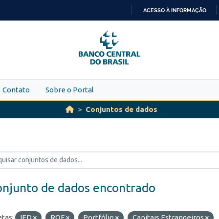
ACESSO À INFORMAÇÃO
IR
PARA
O
CONTEÚDO
Contato
Sobre o Portal
Conjuntos de dados
onjunto de dados encontrado
etas:
IED
ROF
Portfólio
Capitais Estrangeiros