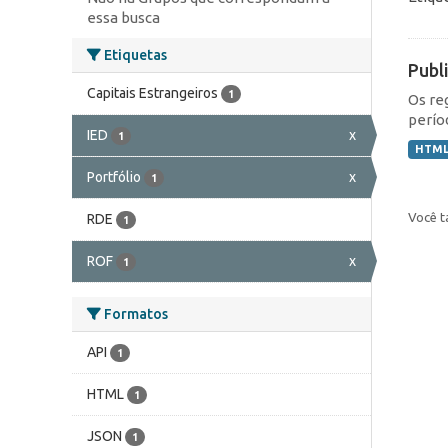
essa busca
Etiquetas
Publ
Capitais Estrangeiros
1
Os re
perío
IED
x
1
HTM
Portfólio
x
1
Você t
RDE
1
ROF
x
1
Formatos
API
1
HTML
1
JSON
1