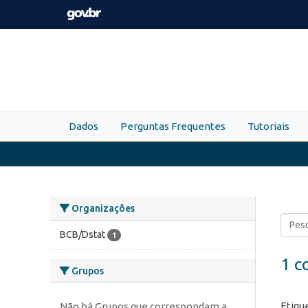
Skip to main content
Dados
Perguntas Frequentes
Tutoriais
Organizações
BCB/Dstat
1
1 c
Grupos
Etiqu
Não há Grupos que correspondam a