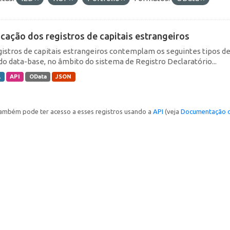
icação dos registros de capitais estrangeiros
gistros de capitais estrangeiros contemplam os seguintes tipos d
do data-base, no âmbito do sistema de Registro Declaratório...
L
API
OData
JSON
ambém pode ter acesso a esses registros usando a
API
(veja
Documentação d