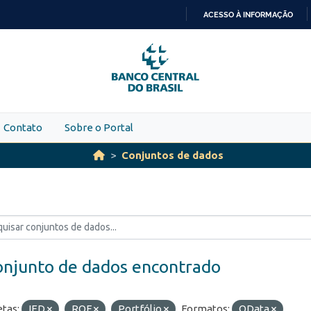
ACESSO À INFORMAÇÃO
IR
PARA
O
CONTEÚDO
Contato
Sobre o Portal
Conjuntos de dados
onjunto de dados encontrado
etas:
IED
ROF
Portfólio
Formatos:
OData