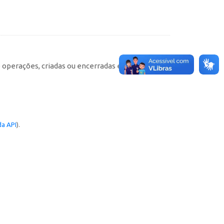
e operações, criadas ou encerradas em cada
a API
).