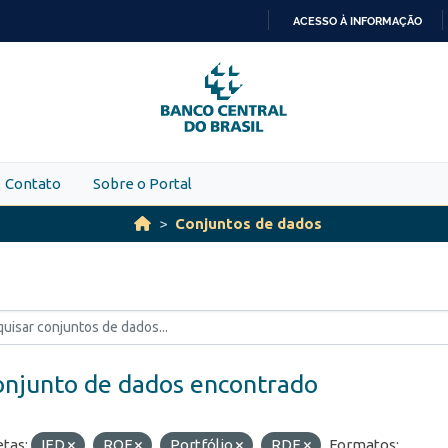
ACESSO À INFORMAÇÃO
IR
PARA
O
CONTEÚDO
Contato
Sobre o Portal
Conjuntos de dados
onjunto de dados encontrado
etas:
IED
ROF
Portfólio
RDE
Formatos: