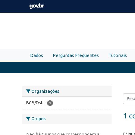
Skip to main content
Dados
Perguntas Frequentes
Tutoriais
Organizações
BCB/Dstat
1
1 c
Grupos
Etiqu
Não há Grupos que correspondam a