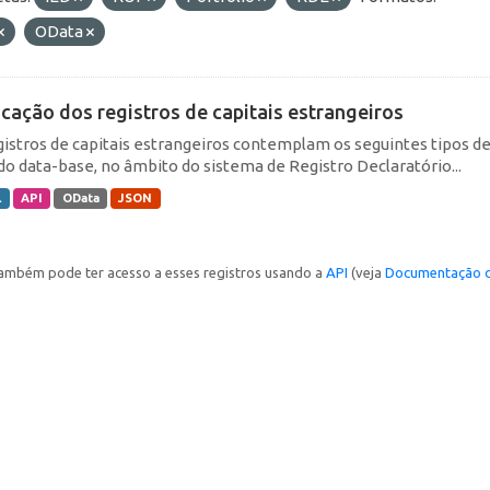
OData
icação dos registros de capitais estrangeiros
gistros de capitais estrangeiros contemplam os seguintes tipos d
do data-base, no âmbito do sistema de Registro Declaratório...
L
API
OData
JSON
ambém pode ter acesso a esses registros usando a
API
(veja
Documentação d