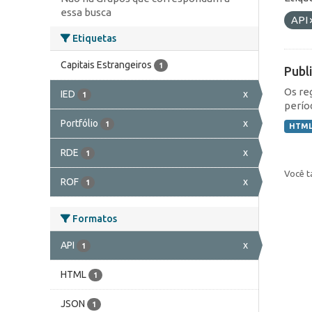
essa busca
API
Etiquetas
Capitais Estrangeiros
1
Publ
Os re
IED
x
1
perío
Portfólio
x
1
HTM
RDE
x
1
Você t
ROF
x
1
Formatos
API
x
1
HTML
1
JSON
1