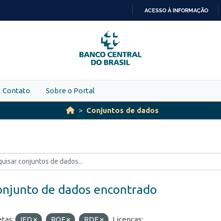
ACESSO À INFORMAÇÃO
IR
PARA
O
CONTEÚDO
Contato
Sobre o Portal
Conjuntos de dados
onjunto de dados encontrado
etas:
IED
ROF
RDE
Licenças: