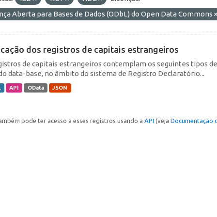
ença Aberta para Bases de Dados (ODbL) do Open Data Commons
icação dos registros de capitais estrangeiros
gistros de capitais estrangeiros contemplam os seguintes tipos d
do data-base, no âmbito do sistema de Registro Declaratório...
L
API
OData
JSON
ambém pode ter acesso a esses registros usando a
API
(veja
Documentação d