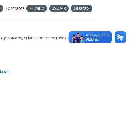
Formatos:
HTML
JSON
OData
e operações, criadas ou encerradas em cada
a API
).