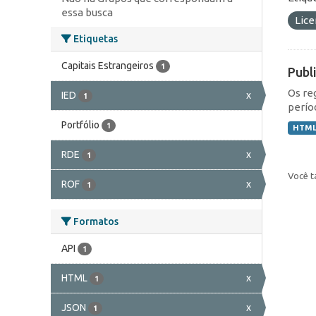
essa busca
Lic
Etiquetas
Capitais Estrangeiros
1
Publ
Os re
IED
x
1
perío
Portfólio
1
HTM
RDE
x
1
Você t
ROF
x
1
Formatos
API
1
HTML
x
1
JSON
x
1