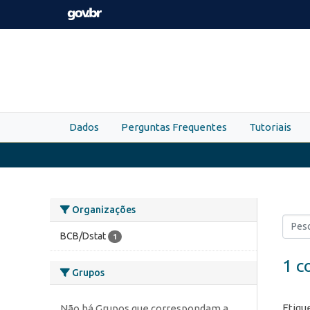
Skip to main content
Dados
Perguntas Frequentes
Tutoriais
Organizações
BCB/Dstat
1
1 c
Grupos
Etiqu
Não há Grupos que correspondam a