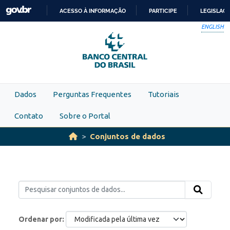
Skip to main content
ACESSO À INFORMAÇÃO
PARTICIPE
LEGISLAÇ
IR
ENGLISH
PARA
O
CONTEÚDO
Dados
Perguntas Frequentes
Tutoriais
Contato
Sobre o Portal
Conjuntos de dados
Ordenar por