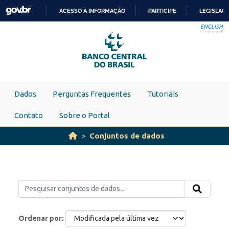
Skip to main content
ACESSO À INFORMAÇÃO
PARTICIPE
LEGISLAÇ
IR
ENGLISH
PARA
O
CONTEÚDO
Dados
Perguntas Frequentes
Tutoriais
Contato
Sobre o Portal
Conjuntos de dados
Ordenar por