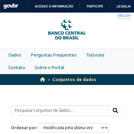
Skip to main content
ACESSO À INFORMAÇÃO
PARTICIPE
LEGISLAÇ
IR
ENGLISH
PARA
O
CONTEÚDO
Dados
Perguntas Frequentes
Tutoriais
Contato
Sobre o Portal
Conjuntos de dados
Ordenar por