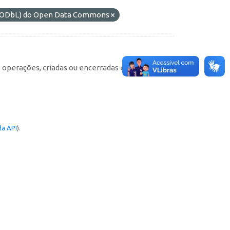
s (ODbL) do Open Data Commons
e operações, criadas ou encerradas em cada
a API
).