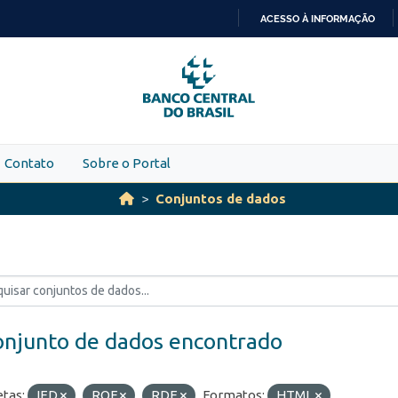
ACESSO À INFORMAÇÃO
IR
PARA
O
CONTEÚDO
Contato
Sobre o Portal
Conjuntos de dados
onjunto de dados encontrado
etas:
IED
ROF
RDE
Formatos:
HTML