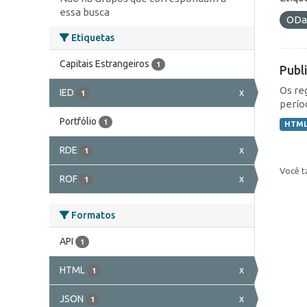
essa busca
ODa
Etiquetas
Capitais Estrangeiros
1
Publ
Os re
IED
x
1
perío
Portfólio
1
HTM
RDE
x
1
Você t
ROF
x
1
Formatos
API
1
HTML
x
1
JSON
x
1