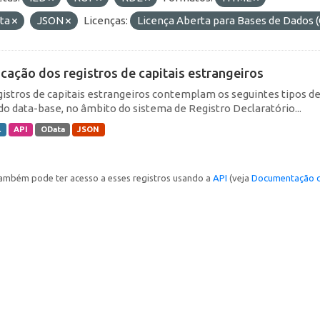
ta
JSON
Licenças:
Licença Aberta para Bases de Dado
icação dos registros de capitais estrangeiros
gistros de capitais estrangeiros contemplam os seguintes tipos d
do data-base, no âmbito do sistema de Registro Declaratório...
L
API
OData
JSON
ambém pode ter acesso a esses registros usando a
API
(veja
Documentação d