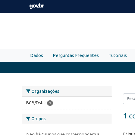
Skip to main content
Dados
Perguntas Frequentes
Tutoriais
Organizações
BCB/Dstat
1
1 c
Grupos
Etiqu
Não há Grupos que correspondam a