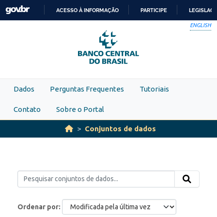
Skip to main content
ACESSO À INFORMAÇÃO
PARTICIPE
LEGISLAÇ
IR
ENGLISH
PARA
O
CONTEÚDO
Dados
Perguntas Frequentes
Tutoriais
Contato
Sobre o Portal
Conjuntos de dados
Ordenar por