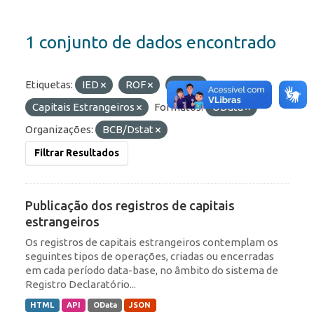
1 conjunto de dados encontrado
Etiquetas:
IED
ROF
RDE
Capitais Estrangeiros
Formatos:
OData
Organizações:
BCB/Dstat
Filtrar Resultados
Publicação dos registros de capitais
estrangeiros
Os registros de capitais estrangeiros contemplam os
seguintes tipos de operações, criadas ou encerradas
em cada período data-base, no âmbito do sistema de
Registro Declaratório...
HTML
API
OData
JSON