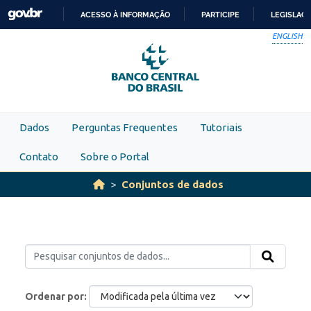
Skip to main content
ACESSO À INFORMAÇÃO
PARTICIPE
LEGISLAÇ
IR
ENGLISH
PARA
O
CONTEÚDO
Dados
Perguntas Frequentes
Tutoriais
Contato
Sobre o Portal
Conjuntos de dados
Ordenar por