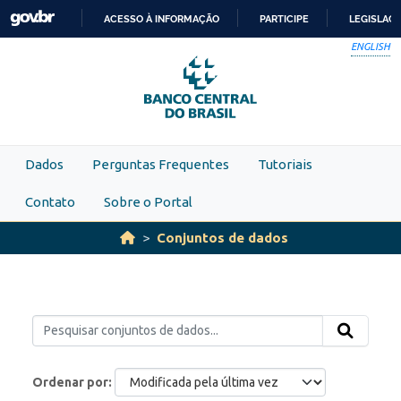
Skip to main content
ACESSO À INFORMAÇÃO
PARTICIPE
LEGISLAÇ
IR
ENGLISH
PARA
O
CONTEÚDO
Dados
Perguntas Frequentes
Tutoriais
Contato
Sobre o Portal
Conjuntos de dados
Ordenar por