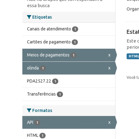
essa busca
Organ
Etiquetas
Canais de atendimento
1
Esta
Este 
Cartões de pagamento
1
perio
Meios de pagamentos
x
1
HTM
olinda
x
1
Você t
PDA2527.22
1
Transferências
1
Formatos
API
x
1
HTML
1