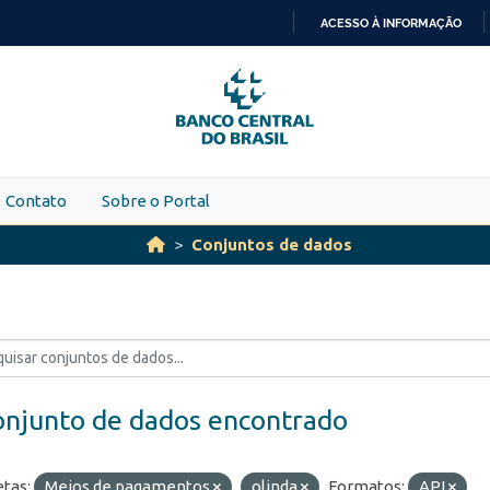
ACESSO À INFORMAÇÃO
IR
PARA
O
CONTEÚDO
Contato
Sobre o Portal
Conjuntos de dados
onjunto de dados encontrado
etas:
Meios de pagamentos
olinda
Formatos:
API