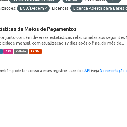
izações:
BCB/Decem
Licenças:
Licença Aberta para Base
tísticas de Meios de Pagamentos
conjunto contém diversas estatísticas relacionadas aos seguin
dicidade mensal, com atualização 17 dias após o final do mês de...
L
API
OData
JSON
ambém pode ter acesso a esses registros usando a
API
(veja
Documentação d