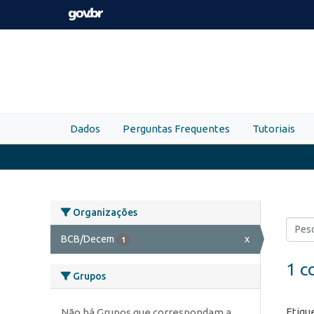
Skip to main content
Dados
Perguntas Frequentes
Tutoriais
Organizações
BCB/Decem
x
1
1 c
Grupos
Etiqu
Não há Grupos que correspondam a