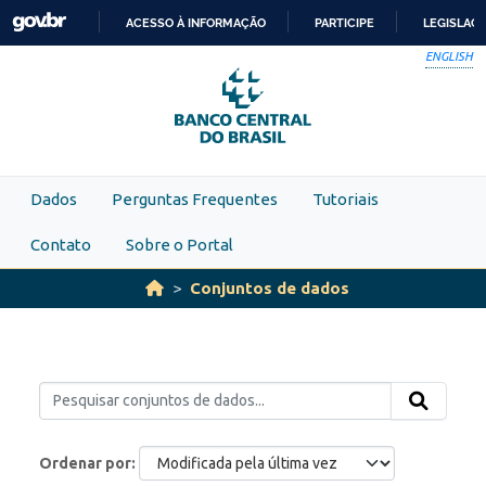
Skip to main content
ACESSO À INFORMAÇÃO
PARTICIPE
LEGISLAÇ
IR
ENGLISH
PARA
O
CONTEÚDO
Dados
Perguntas Frequentes
Tutoriais
Contato
Sobre o Portal
Conjuntos de dados
Ordenar por