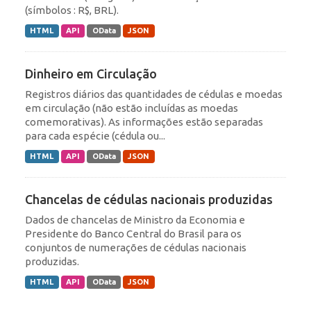
(símbolos : R$, BRL).
HTML
API
OData
JSON
Dinheiro em Circulação
Registros diários das quantidades de cédulas e moedas
em circulação (não estão incluídas as moedas
comemorativas). As informações estão separadas
para cada espécie (cédula ou...
HTML
API
OData
JSON
Chancelas de cédulas nacionais produzidas
Dados de chancelas de Ministro da Economia e
Presidente do Banco Central do Brasil para os
conjuntos de numerações de cédulas nacionais
produzidas.
HTML
API
OData
JSON