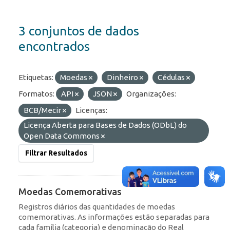
3 conjuntos de dados
encontrados
Etiquetas:
Moedas
Dinheiro
Cédulas
Formatos:
API
JSON
Organizações:
BCB/Mecir
Licenças:
Licença Aberta para Bases de Dados (ODbL) do
Open Data Commons
Filtrar Resultados
Moedas Comemorativas
Registros diários das quantidades de moedas
comemorativas. As informações estão separadas para
cada família (categoria) e denominação do Real