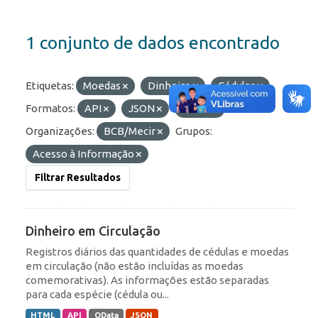
1 conjunto de dados encontrado
Etiquetas:
Moedas
Dinheiro
Cédulas
Formatos:
API
JSON
HTML
Organizações:
BCB/Mecir
Grupos:
Acesso à Informação
Filtrar Resultados
Dinheiro em Circulação
Registros diários das quantidades de cédulas e moedas
em circulação (não estão incluídas as moedas
comemorativas). As informações estão separadas
para cada espécie (cédula ou...
HTML
API
OData
JSON