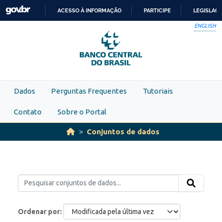
Skip to main content
ACESSO À INFORMAÇÃO
PARTICIPE
LEGISLAÇ
IR
ENGLISH
PARA
O
CONTEÚDO
Dados
Perguntas Frequentes
Tutoriais
Contato
Sobre o Portal
Conjuntos de dados
Ordenar por