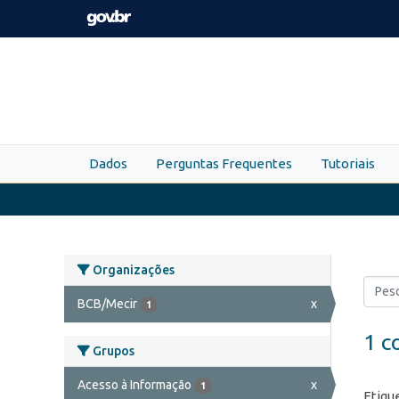
Skip to main content
Dados
Perguntas Frequentes
Tutoriais
Organizações
BCB/Mecir
x
1
1 c
Grupos
Acesso à Informação
x
1
Etiqu