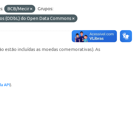
s:
BCB/Mecir
Grupos:
ados (ODbL) do Open Data Commons
não estão incluídas as moedas comemorativas). As
a API
).