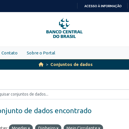
ACESSO À INFORMAÇÃO
IR
PARA
O
CONTEÚDO
Contato
Sobre o Portal
Conjuntos de dados
onjunto de dados encontrado
etas:
Moedas
Dinheiro
Meio Circulante