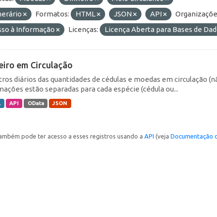
erário
Formatos:
HTML
JSON
API
Organizaçõe
sso à Informação
Licenças:
Licença Aberta para Bases de D
eiro em Circulação
tros diários das quantidades de cédulas e moedas em circulação (
mações estão separadas para cada espécie (cédula ou...
L
API
OData
JSON
ambém pode ter acesso a esses registros usando a
API
(veja
Documentação d