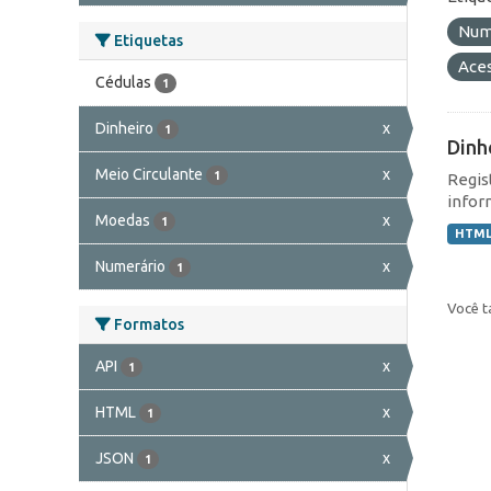
Num
Etiquetas
Ace
Cédulas
1
Dinheiro
x
1
Dinh
Meio Circulante
x
1
Regis
infor
Moedas
x
1
HTM
Numerário
x
1
Você t
Formatos
API
x
1
HTML
x
1
JSON
x
1