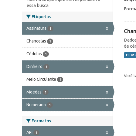
essa busca
Forma
Etiquetas
Assinatura
x
1
Chan
Dados
Chancelas
1
de cé
Cédulas
1
HTM
Dinheiro
x
1
Você t
Meio Circulante
1
Moedas
x
1
Numerário
x
1
Formatos
API
x
1