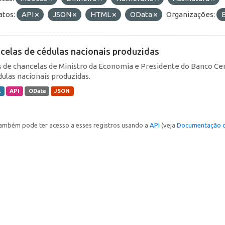
tos:
API
JSON
HTML
OData
Organizações:
celas de cédulas nacionais produzidas
 de chancelas de Ministro da Economia e Presidente do Banco Cen
dulas nacionais produzidas.
L
API
OData
JSON
ambém pode ter acesso a esses registros usando a
API
(veja
Documentação d