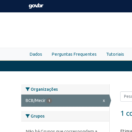
Skip to main content
Dados
Perguntas Frequentes
Tutoriais
Organizações
BCB/Mecir
x
1
1 c
Grupos
Etiqu
Não há Grupos que correspondam a