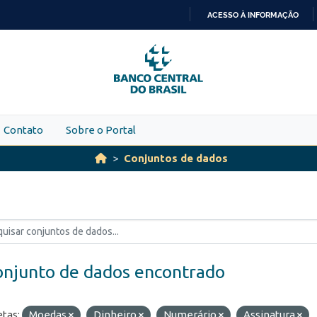
ACESSO À INFORMAÇÃO
IR
PARA
O
CONTEÚDO
Contato
Sobre o Portal
Conjuntos de dados
onjunto de dados encontrado
etas:
Moedas
Dinheiro
Numerário
Assinatura