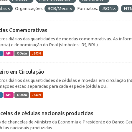
ulas
Organizações:
BCB/Mecir
Formatos:
JSON
HT
das Comemorativas
tros diários das quantidades de moedas comemorativas. As inform
goria) e denominação do Real (símbolos : R$, BRL).
L
API
OData
JSON
eiro em Circulação
tros diários das quantidades de cédulas e moedas em circulação (
mações estão separadas para cada espécie (cédula ou...
L
API
OData
JSON
celas de cédulas nacionais produzidas
 de chancelas de Ministro da Economia e Presidente do Banco Cen
dulas nacionais produzidas.