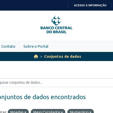
ACESSO À INFORMAÇÃO
IR
PARA
O
CONTEÚDO
Contato
Sobre o Portal
Conjuntos de dados
onjuntos de dados encontrados
etas:
Moedas
Meio Circulante
Numerário