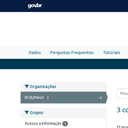
Skip to main content
Dados
Perguntas Frequentes
Tutoriais
Organizações
BCB/Mecir
x
3
3 c
Grupos
Acesso à Informação
1
Etiqu