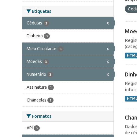
Céd
Etiquetas
Cédulas
x
3
Moe
Dinheiro
3
Regis
(cate
Meio Circulante
x
3
HTM
Moedas
x
3
Dinh
Numerário
x
3
Regis
Assinatura
1
infor
HTM
Chancelas
1
Formatos
Chan
Dados
API
3
de cé