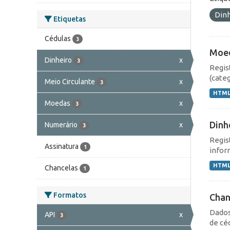
Din
Etiquetas
Cédulas
3
Moe
Dinheiro
x
3
Regis
(cate
Meio Circulante
x
3
HTM
Moedas
x
3
Dinh
Numerário
x
3
Regis
Assinatura
1
infor
HTM
Chancelas
1
Formatos
Chan
Dados
API
x
3
de cé