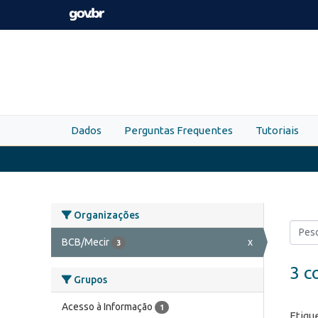
Skip to main content
Dados
Perguntas Frequentes
Tutoriais
Organizações
BCB/Mecir
x
3
3 c
Grupos
Acesso à Informação
1
Etiqu