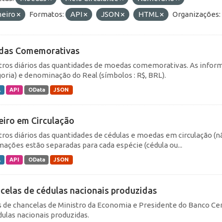
heiro
Formatos:
API
JSON
HTML
Organizações:
das Comemorativas
tros diários das quantidades de moedas comemorativas. As inform
goria) e denominação do Real (símbolos : R$, BRL).
L
API
OData
JSON
eiro em Circulação
tros diários das quantidades de cédulas e moedas em circulação (
mações estão separadas para cada espécie (cédula ou...
L
API
OData
JSON
celas de cédulas nacionais produzidas
 de chancelas de Ministro da Economia e Presidente do Banco Cen
dulas nacionais produzidas.