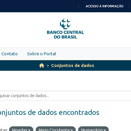
ACESSO À INFORMAÇÃO
IR
PARA
O
CONTEÚDO
Contato
Sobre o Portal
Conjuntos de dados
onjuntos de dados encontrados
etas:
Moedas
Meio Circulante
Numerário