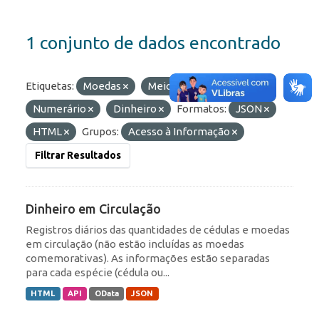
1 conjunto de dados encontrado
Etiquetas:
Moedas
Meio Circulante
Numerário
Dinheiro
Formatos:
JSON
HTML
Grupos:
Acesso à Informação
Filtrar Resultados
Dinheiro em Circulação
Registros diários das quantidades de cédulas e moedas
em circulação (não estão incluídas as moedas
comemorativas). As informações estão separadas
para cada espécie (cédula ou...
HTML
API
OData
JSON