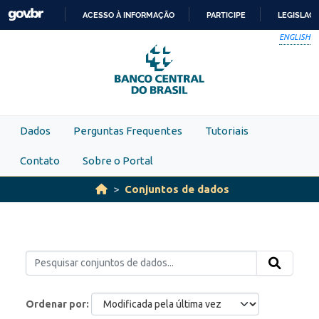
Skip to main content
ACESSO À INFORMAÇÃO
PARTICIPE
LEGISLAÇ
IR
ENGLISH
PARA
O
CONTEÚDO
Dados
Perguntas Frequentes
Tutoriais
Contato
Sobre o Portal
Conjuntos de dados
Ordenar por