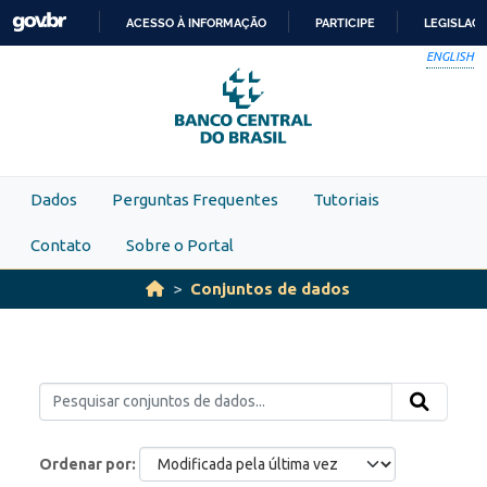
Skip to main content
ACESSO À INFORMAÇÃO
PARTICIPE
LEGISLAÇ
IR
ENGLISH
PARA
O
CONTEÚDO
Dados
Perguntas Frequentes
Tutoriais
Contato
Sobre o Portal
Conjuntos de dados
Ordenar por