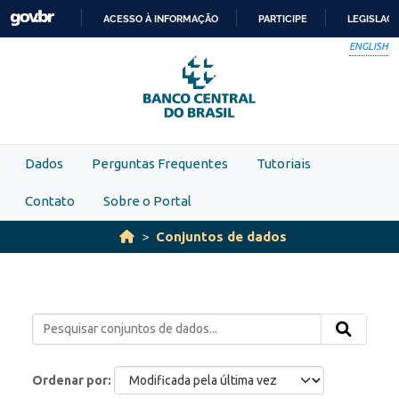
Skip to main content
ACESSO À INFORMAÇÃO
PARTICIPE
LEGISLAÇ
IR
ENGLISH
PARA
O
CONTEÚDO
Dados
Perguntas Frequentes
Tutoriais
Contato
Sobre o Portal
Conjuntos de dados
Ordenar por