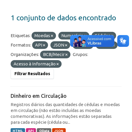
1 conjunto de dados encontrado
Etiquetas:
Moedas
Numerário
Cédulas
Formatos:
API
JSON
HTML
OData
Organizações:
BCB/Mecir
Grupos:
Acesso à Informação
Filtrar Resultados
Dinheiro em Circulação
Registros diários das quantidades de cédulas e moedas
em circulação (não estão incluídas as moedas
comemorativas). As informações estão separadas
para cada espécie (cédula ou...
HTML
API
OData
JSON