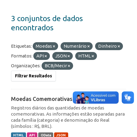
3 conjuntos de dados
encontrados
Etiquetas:
Moedas
Numerário
Dinheiro
Formatos:
API
JSON
HTML
Organizações:
BCB/Mecir
Filtrar Resultados
Moedas Comemorativas
Registros diários das quantidades de moedas
comemorativas. As informações estão separadas para
cada família (categoria) e denominação do Real
(símbolos : R$, BRL).
HTML
API
OData
JSON