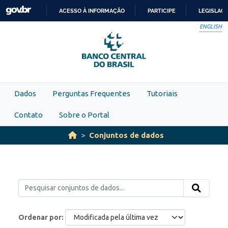
Skip to main content
ACESSO À INFORMAÇÃO
PARTICIPE
LEGISLAÇ
IR
ENGLISH
PARA
O
CONTEÚDO
Dados
Perguntas Frequentes
Tutoriais
Contato
Sobre o Portal
Conjuntos de dados
Ordenar por