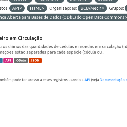
tos:
API
HTML
Organizações:
BCB/Mecir
Grupos:
ença Aberta para Bases de Dados (ODbL) do Open Data Commons
eiro em Circulação
tros diários das quantidades de cédulas e moedas em circulação (
mações estão separadas para cada espécie (cédula ou...
L
API
OData
JSON
ambém pode ter acesso a esses registros usando a
API
(veja
Documentação d