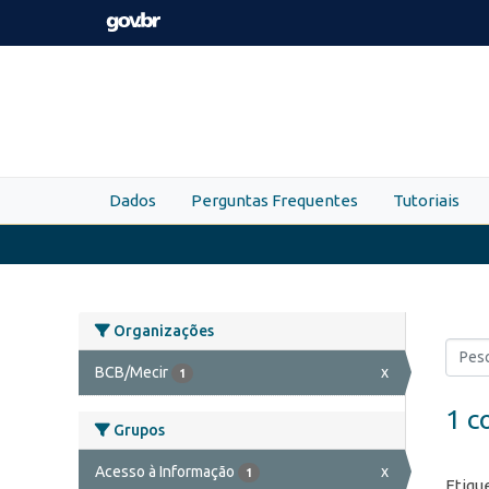
Skip to main content
Dados
Perguntas Frequentes
Tutoriais
Organizações
BCB/Mecir
x
1
1 c
Grupos
Acesso à Informação
x
1
Etiqu