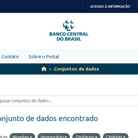
ACESSO À INFORMAÇÃO
IR
PARA
O
CONTEÚDO
Contato
Sobre o Portal
Conjuntos de dados
onjunto de dados encontrado
etas:
Moedas
Numerário
Dinheiro
Cédulas