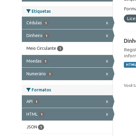
Forma
Etiquetas
Lic
Cédulas
x
1
Dinheiro
x
1
Dinh
Meio Circulante
1
Regis
infor
Moedas
x
1
HTM
Numerário
x
1
Você t
Formatos
API
x
1
HTML
x
1
JSON
1