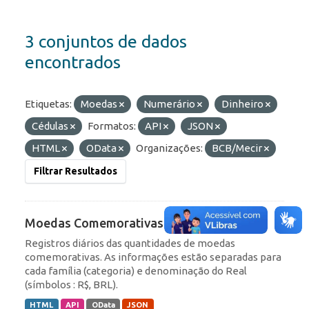
3 conjuntos de dados
encontrados
Etiquetas:
Moedas
Numerário
Dinheiro
Cédulas
Formatos:
API
JSON
HTML
OData
Organizações:
BCB/Mecir
Filtrar Resultados
Moedas Comemorativas
Registros diários das quantidades de moedas
comemorativas. As informações estão separadas para
cada família (categoria) e denominação do Real
(símbolos : R$, BRL).
HTML
API
OData
JSON