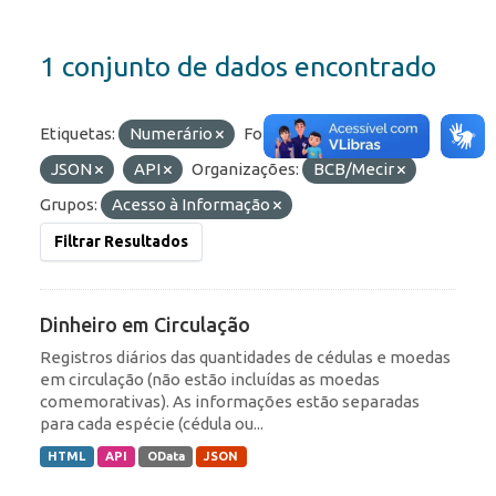
1 conjunto de dados encontrado
Etiquetas:
Numerário
Formatos:
OData
JSON
API
Organizações:
BCB/Mecir
Grupos:
Acesso à Informação
Filtrar Resultados
Dinheiro em Circulação
Registros diários das quantidades de cédulas e moedas
em circulação (não estão incluídas as moedas
comemorativas). As informações estão separadas
para cada espécie (cédula ou...
HTML
API
OData
JSON