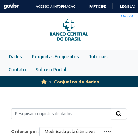
Skip to main content
ACESSO À INFORMAÇÃO
PARTICIPE
LEGISLAÇ
IR
ENGLISH
PARA
O
CONTEÚDO
Dados
Perguntas Frequentes
Tutoriais
Contato
Sobre o Portal
Conjuntos de dados
Ordenar por