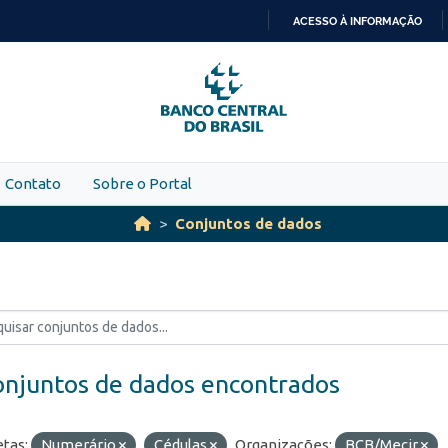
ACESSO À INFORMAÇÃO
IR
PARA
O
CONTEÚDO
Contato
Sobre o Portal
Conjuntos de dados
onjuntos de dados encontrados
etas:
Numerário
Cédulas
Organizações:
BCB/Mecir