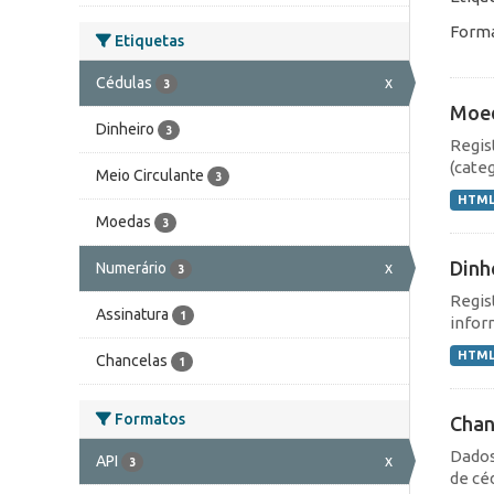
Forma
Etiquetas
Cédulas
x
3
Moe
Dinheiro
3
Regis
(cate
Meio Circulante
3
HTM
Moedas
3
Dinh
Numerário
x
3
Regis
Assinatura
1
infor
HTM
Chancelas
1
Formatos
Chan
Dados
API
x
3
de cé