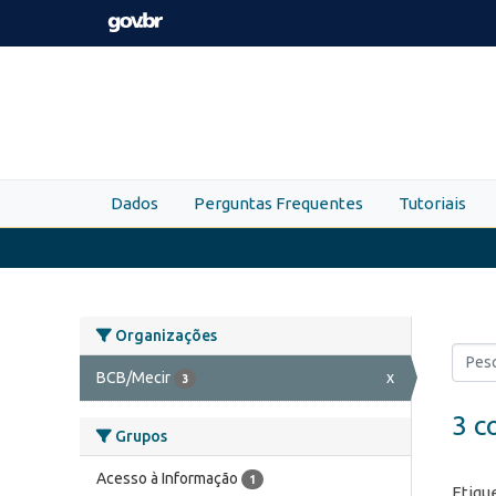
Skip to main content
Dados
Perguntas Frequentes
Tutoriais
Organizações
BCB/Mecir
x
3
3 c
Grupos
Acesso à Informação
1
Etiqu