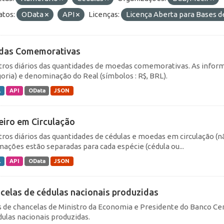
tos:
OData
API
Licenças:
Licença Aberta para Bases
das Comemorativas
tros diários das quantidades de moedas comemorativas. As inform
goria) e denominação do Real (símbolos : R$, BRL).
L
API
OData
JSON
eiro em Circulação
tros diários das quantidades de cédulas e moedas em circulação (
mações estão separadas para cada espécie (cédula ou...
L
API
OData
JSON
celas de cédulas nacionais produzidas
 de chancelas de Ministro da Economia e Presidente do Banco Cen
dulas nacionais produzidas.