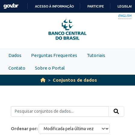
Skip to main content
ACESSO À INFORMAÇÃO
PARTICIPE
LEGISLAÇ
IR
ENGLISH
PARA
O
CONTEÚDO
Dados
Perguntas Frequentes
Tutoriais
Contato
Sobre o Portal
Conjuntos de dados
Ordenar por