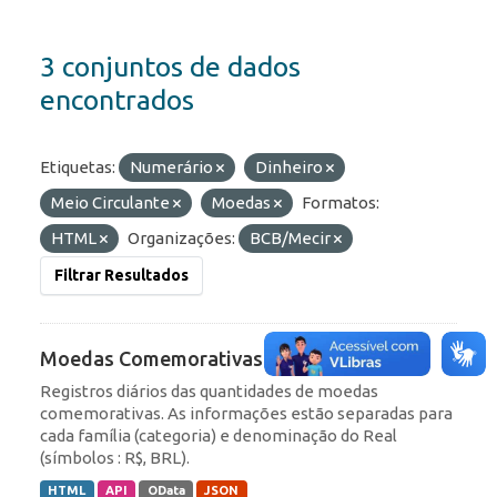
3 conjuntos de dados
encontrados
Etiquetas:
Numerário
Dinheiro
Meio Circulante
Moedas
Formatos:
HTML
Organizações:
BCB/Mecir
Filtrar Resultados
Moedas Comemorativas
Registros diários das quantidades de moedas
comemorativas. As informações estão separadas para
cada família (categoria) e denominação do Real
(símbolos : R$, BRL).
HTML
API
OData
JSON