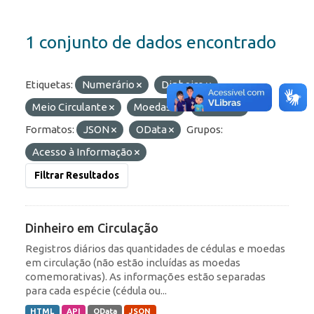
1 conjunto de dados encontrado
Etiquetas:
Numerário
Dinheiro
Meio Circulante
Moedas
Cédulas
Formatos:
JSON
OData
Grupos:
Acesso à Informação
Filtrar Resultados
Dinheiro em Circulação
Registros diários das quantidades de cédulas e moedas
em circulação (não estão incluídas as moedas
comemorativas). As informações estão separadas
para cada espécie (cédula ou...
HTML
API
OData
JSON