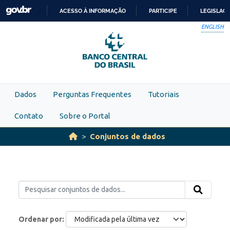
Skip to main content
ACESSO À INFORMAÇÃO
PARTICIPE
LEGISLAÇ
IR
ENGLISH
PARA
O
CONTEÚDO
Dados
Perguntas Frequentes
Tutoriais
Contato
Sobre o Portal
Conjuntos de dados
Ordenar por