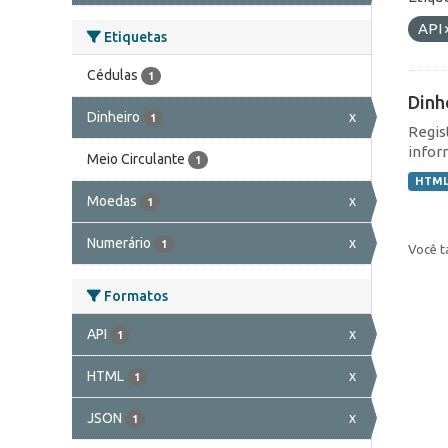
API
Etiquetas
Cédulas
1
Dinh
Dinheiro
x
1
Regis
infor
Meio Circulante
1
HTM
Moedas
x
1
Numerário
x
1
Você t
Formatos
API
x
1
HTML
x
1
JSON
x
1