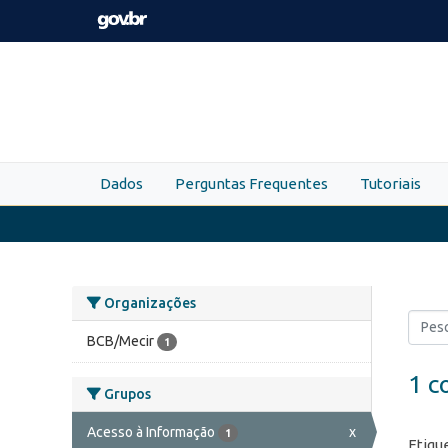
Skip to main content
Dados
Perguntas Frequentes
Tutoriais
Organizações
BCB/Mecir
1
1 c
Grupos
Acesso à Informação
x
1
Etiqu