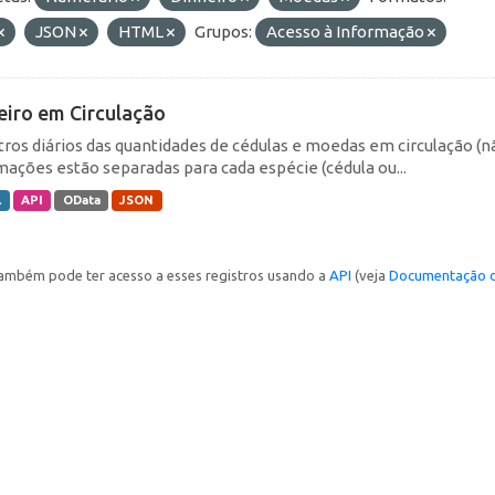
JSON
HTML
Grupos:
Acesso à Informação
eiro em Circulação
tros diários das quantidades de cédulas e moedas em circulação (
mações estão separadas para cada espécie (cédula ou...
L
API
OData
JSON
ambém pode ter acesso a esses registros usando a
API
(veja
Documentação d