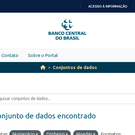
ACESSO À INFORMAÇÃO
IR
PARA
O
CONTEÚDO
Contato
Sobre o Portal
Conjuntos de dados
onjunto de dados encontrado
etas:
Numerário
Dinheiro
Moedas
Formatos: