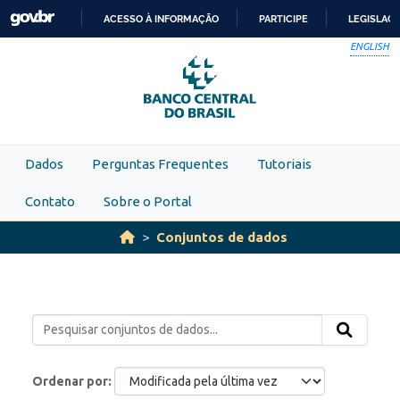
Skip to main content
ACESSO À INFORMAÇÃO
PARTICIPE
LEGISLAÇ
IR
ENGLISH
PARA
O
CONTEÚDO
Dados
Perguntas Frequentes
Tutoriais
Contato
Sobre o Portal
Conjuntos de dados
Ordenar por