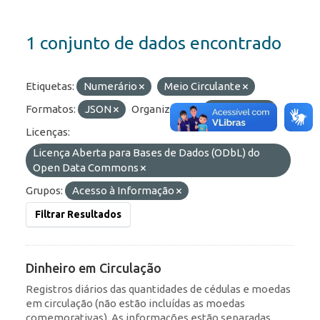
1 conjunto de dados encontrado
Etiquetas:
Numerário
Meio Circulante
Formatos:
JSON
Organizações:
BCB/Mecir
Licenças:
Licença Aberta para Bases de Dados (ODbL) do
Open Data Commons
Grupos:
Acesso à Informação
Filtrar Resultados
Dinheiro em Circulação
Registros diários das quantidades de cédulas e moedas
em circulação (não estão incluídas as moedas
comemorativas). As informações estão separadas