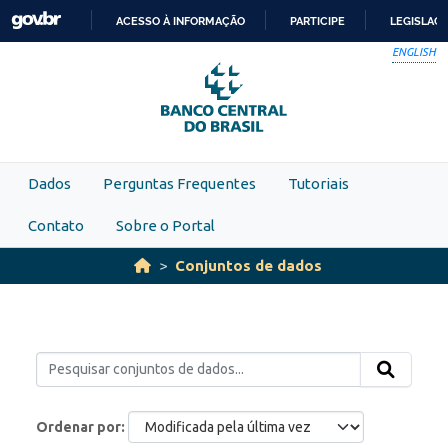
Skip to main content
ACESSO À INFORMAÇÃO
PARTICIPE
LEGISLAÇ
IR
ENGLISH
PARA
O
CONTEÚDO
Dados
Perguntas Frequentes
Tutoriais
Contato
Sobre o Portal
Conjuntos de dados
Ordenar por