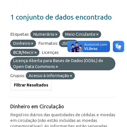
1 conjunto de dados encontrado
Etiquetas:
Numerário
Meio Circulante
Dinheiro
Formatos:
JSON
Organizações:
BCB/Mecir
Licenças:
Licença Aberta para Bases de Dados (ODbL) do
Open Data Commons
Grupos:
Acesso à Informação
Filtrar Resultados
Dinheiro em Circulação
Registros diários das quantidades de cédulas e moedas
em circulação (não estão incluídas as moedas
comemorativas). As informações estão separadas