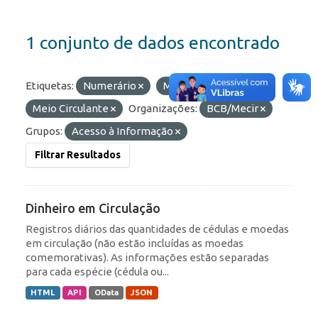
1 conjunto de dados encontrado
Etiquetas:
Numerário
Moedas
Meio Circulante
Organizações:
BCB/Mecir
Grupos:
Acesso à Informação
Filtrar Resultados
Dinheiro em Circulação
Registros diários das quantidades de cédulas e moedas
em circulação (não estão incluídas as moedas
comemorativas). As informações estão separadas
para cada espécie (cédula ou...
HTML
API
OData
JSON