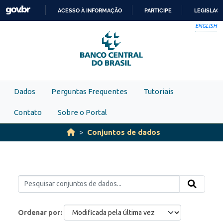
Skip to main content
ACESSO À INFORMAÇÃO
PARTICIPE
LEGISLAÇ
IR
ENGLISH
PARA
O
CONTEÚDO
Dados
Perguntas Frequentes
Tutoriais
Contato
Sobre o Portal
Conjuntos de dados
Ordenar por