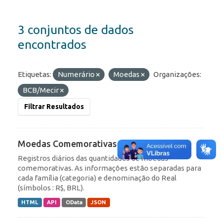
3 conjuntos de dados
encontrados
Etiquetas:
Numerário
Moedas
Organizações:
BCB/Mecir
Filtrar Resultados
Moedas Comemorativas
Registros diários das quantidades de moedas
comemorativas. As informações estão separadas para
cada família (categoria) e denominação do Real
(símbolos : R$, BRL).
HTML
API
OData
JSON