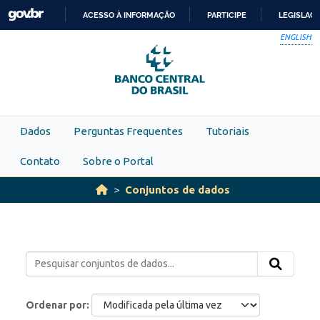
Skip to main content
ACESSO À INFORMAÇÃO
PARTICIPE
LEGISLAÇ
IR
ENGLISH
PARA
O
CONTEÚDO
Dados
Perguntas Frequentes
Tutoriais
Contato
Sobre o Portal
Conjuntos de dados
Ordenar por