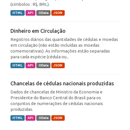
(símbolos : R$, BRL).
HTML
API
OData
JSON
Dinheiro em Circulação
Registros diários das quantidades de cédulas e moedas
em circulação (não estão incluídas as moedas
comemorativas). As informações estão separadas
para cada espécie (cédula ou...
HTML
API
OData
JSON
Chancelas de cédulas nacionais produzidas
Dados de chancelas de Ministro da Economia e
Presidente do Banco Central do Brasil para os
conjuntos de numerações de cédulas nacionais
produzidas.
HTML
API
OData
JSON