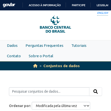
Skip to main content
ACESSO À INFORMAÇÃO
PARTICIPE
LEGISLAÇ
IR
ENGLISH
PARA
O
CONTEÚDO
Dados
Perguntas Frequentes
Tutoriais
Contato
Sobre o Portal
Conjuntos de dados
Ordenar por