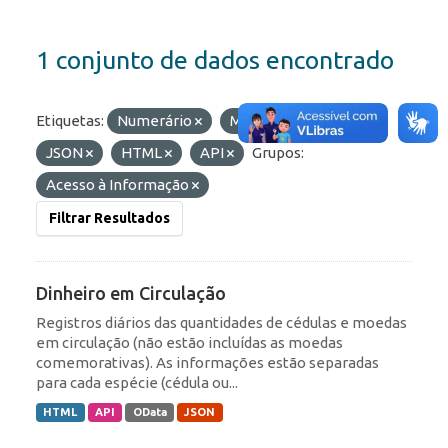
1 conjunto de dados encontrado
Etiquetas:
Numerário
Moedas
Formatos:
JSON
HTML
API
Grupos:
Acesso à Informação
Filtrar Resultados
Dinheiro em Circulação
Registros diários das quantidades de cédulas e moedas
em circulação (não estão incluídas as moedas
comemorativas). As informações estão separadas
para cada espécie (cédula ou...
HTML
API
OData
JSON