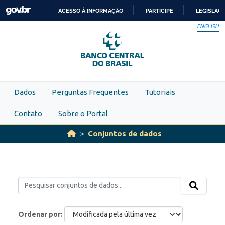
Skip to main content
ACESSO À INFORMAÇÃO
PARTICIPE
LEGISLAÇ
IR
ENGLISH
PARA
O
CONTEÚDO
Dados
Perguntas Frequentes
Tutoriais
Contato
Sobre o Portal
Conjuntos de dados
Ordenar por