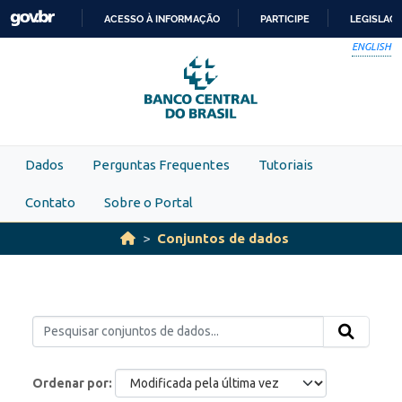
Skip to main content
ACESSO À INFORMAÇÃO
PARTICIPE
LEGISLAÇ
IR
ENGLISH
PARA
O
CONTEÚDO
Dados
Perguntas Frequentes
Tutoriais
Contato
Sobre o Portal
Conjuntos de dados
Ordenar por