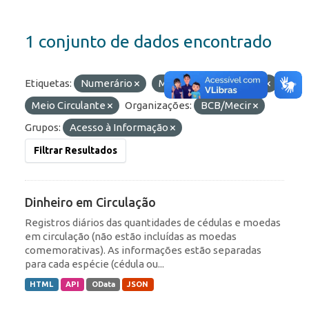
1 conjunto de dados encontrado
Etiquetas:
Numerário
Moedas
Dinheiro
Meio Circulante
Organizações:
BCB/Mecir
Grupos:
Acesso à Informação
Filtrar Resultados
Dinheiro em Circulação
Registros diários das quantidades de cédulas e moedas
em circulação (não estão incluídas as moedas
comemorativas). As informações estão separadas
para cada espécie (cédula ou...
HTML
API
OData
JSON