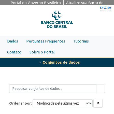
Skip to main content
Portal do Governo Brasileiro
Atualize sua Barra de
Governo
ENGLISH
Dados
Perguntas Frequentes
Tutoriais
Contato
Sobre o Portal
Conjuntos de dados
Ir
Ordenar por