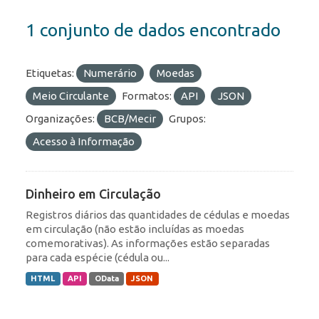
1 conjunto de dados encontrado
Etiquetas:
Numerário
Moedas
Meio Circulante
Formatos:
API
JSON
Organizações:
BCB/Mecir
Grupos:
Acesso à Informação
Dinheiro em Circulação
Registros diários das quantidades de cédulas e moedas
em circulação (não estão incluídas as moedas
comemorativas). As informações estão separadas
para cada espécie (cédula ou...
HTML
API
OData
JSON