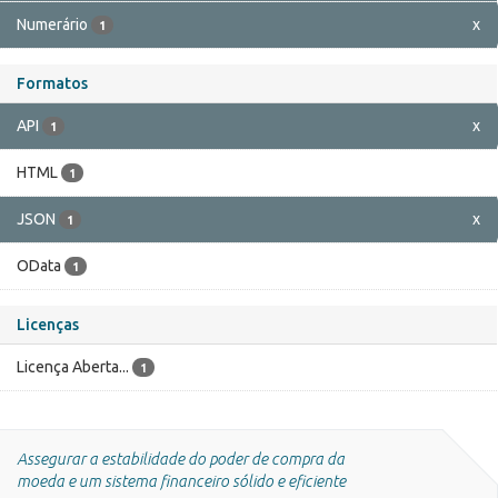
Numerário
x
1
Formatos
API
x
1
HTML
1
JSON
x
1
OData
1
Licenças
Licença Aberta...
1
Assegurar a estabilidade do poder de compra da
moeda e um sistema financeiro sólido e eficiente