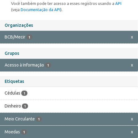
Você também pode ter acesso a esses registros usando a
API
(veja
Documentação da API
).
Organizações
BCB/Mecir
x
1
Grupos
Acesso à Informação
x
1
Etiquetas
Cédulas
1
Dinheiro
1
Meio Circulante
x
1
Moedas
x
1