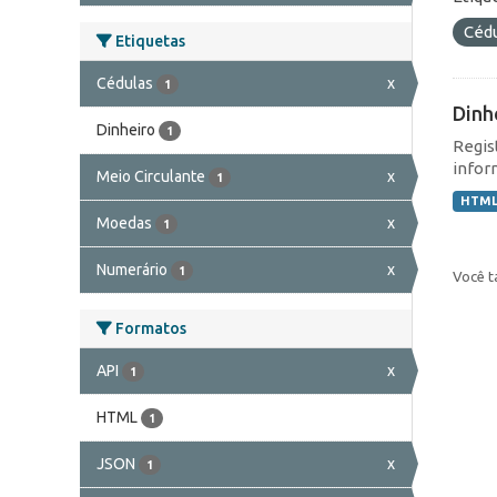
Céd
Etiquetas
Cédulas
x
1
Dinh
Dinheiro
1
Regis
infor
Meio Circulante
x
1
HTM
Moedas
x
1
Numerário
x
1
Você t
Formatos
API
x
1
HTML
1
JSON
x
1