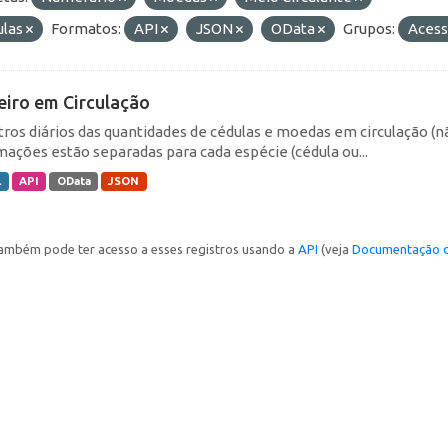
ulas
Formatos:
API
JSON
OData
Grupos:
Acess
eiro em Circulação
tros diários das quantidades de cédulas e moedas em circulação (
mações estão separadas para cada espécie (cédula ou...
L
API
OData
JSON
ambém pode ter acesso a esses registros usando a
API
(veja
Documentação d