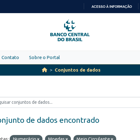
ACESSO À INFORMAÇÃO
IR
PARA
O
CONTEÚDO
Contato
Sobre o Portal
Conjuntos de dados
onjunto de dados encontrado
etas:
Numerário
Moedas
Meio Circulante