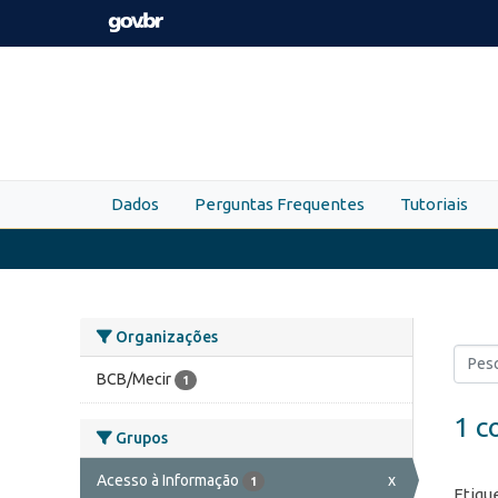
Skip to main content
Dados
Perguntas Frequentes
Tutoriais
Organizações
BCB/Mecir
1
1 c
Grupos
Acesso à Informação
x
1
Etiqu