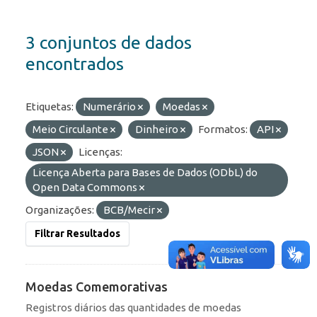
3 conjuntos de dados
encontrados
Etiquetas:
Numerário
Moedas
Meio Circulante
Dinheiro
Formatos:
API
JSON
Licenças:
Licença Aberta para Bases de Dados (ODbL) do
Open Data Commons
Organizações:
BCB/Mecir
Filtrar Resultados
Moedas Comemorativas
Registros diários das quantidades de moedas