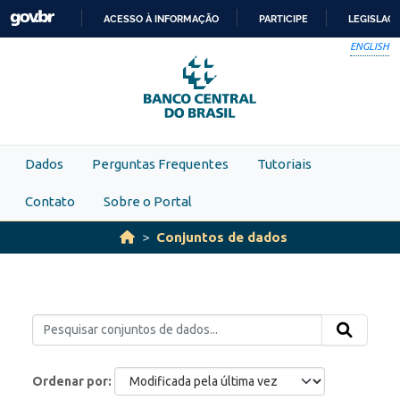
Skip to main content
ACESSO À INFORMAÇÃO
PARTICIPE
LEGISLAÇ
IR
ENGLISH
PARA
O
CONTEÚDO
Dados
Perguntas Frequentes
Tutoriais
Contato
Sobre o Portal
Conjuntos de dados
Ordenar por