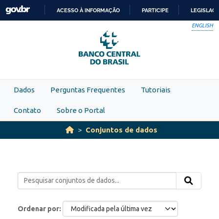
Skip to main content
ACESSO À INFORMAÇÃO
PARTICIPE
LEGISLAÇ
IR
ENGLISH
PARA
O
CONTEÚDO
Dados
Perguntas Frequentes
Tutoriais
Contato
Sobre o Portal
Conjuntos de dados
Ordenar por