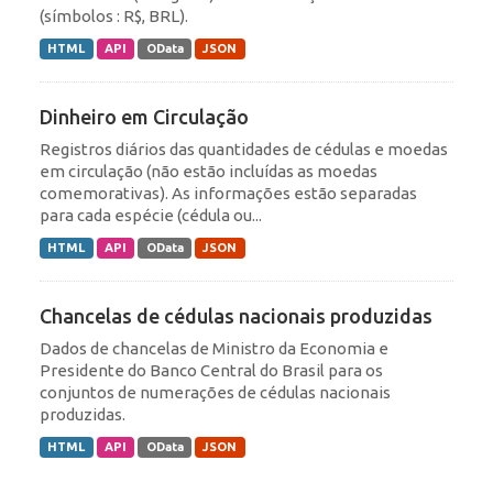
(símbolos : R$, BRL).
HTML
API
OData
JSON
Dinheiro em Circulação
Registros diários das quantidades de cédulas e moedas
em circulação (não estão incluídas as moedas
comemorativas). As informações estão separadas
para cada espécie (cédula ou...
HTML
API
OData
JSON
Chancelas de cédulas nacionais produzidas
Dados de chancelas de Ministro da Economia e
Presidente do Banco Central do Brasil para os
conjuntos de numerações de cédulas nacionais
produzidas.
HTML
API
OData
JSON