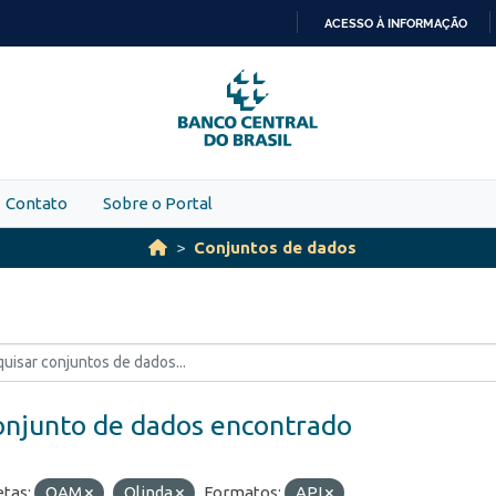
ACESSO À INFORMAÇÃO
IR
PARA
O
CONTEÚDO
Contato
Sobre o Portal
Conjuntos de dados
onjunto de dados encontrado
etas:
OAM
Olinda
Formatos:
API