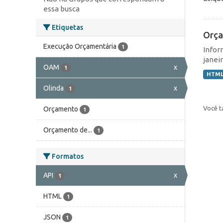
essa busca
Etiquetas
Orça
Execução Orçamentária
1
Infor
janei
OAM
x
1
HTM
Olinda
x
1
Você t
Orçamento
1
Orçamento de...
1
Formatos
API
x
1
HTML
1
JSON
1