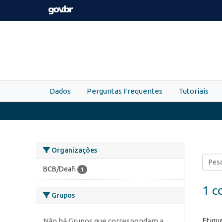
Skip to main content
Dados
Perguntas Frequentes
Tutoriais
Organizações
BCB/Deafi
1
1 c
Grupos
Etiqu
Não há Grupos que correspondam a