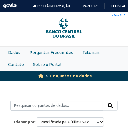
Skip to main content
ACESSO À INFORMAÇÃO
PARTICIPE
LEGISLAÇ
IR
ENGLISH
PARA
O
CONTEÚDO
Dados
Perguntas Frequentes
Tutoriais
Contato
Sobre o Portal
Conjuntos de dados
Ordenar por