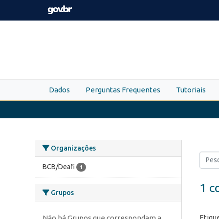
Skip to main content
Dados
Perguntas Frequentes
Tutoriais
Organizações
BCB/Deafi
1
1 c
Grupos
Etiqu
Não há Grupos que correspondam a