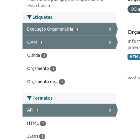
essa busca
ODa
Etiquetas
Execução Orçamentária
x
1
Orça
Infor
OAM
x
1
janei
Olinda
1
HTM
Orçamento
1
Você t
Orçamento de...
1
Formatos
API
x
1
HTML
1
JSON
1