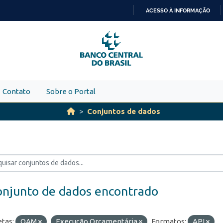
ACESSO À INFORMAÇÃO
IR
PARA
O
CONTEÚDO
Contato
Sobre o Portal
Conjuntos de dados
onjunto de dados encontrado
etas:
OAM
Execução Orçamentária
Formatos:
API