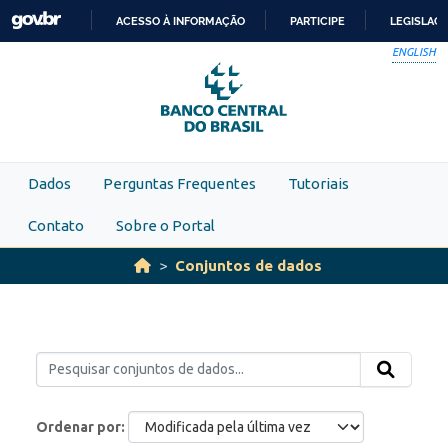
Skip to main content
ACESSO À INFORMAÇÃO
PARTICIPE
LEGISLAÇ
IR
ENGLISH
PARA
O
CONTEÚDO
Dados
Perguntas Frequentes
Tutoriais
Contato
Sobre o Portal
Conjuntos de dados
Ordenar por