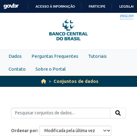
Skip to main content
ACESSO À INFORMAÇÃO
PARTICIPE
LEGISLAÇ
IR
ENGLISH
PARA
O
CONTEÚDO
Dados
Perguntas Frequentes
Tutoriais
Contato
Sobre o Portal
Conjuntos de dados
Ordenar por