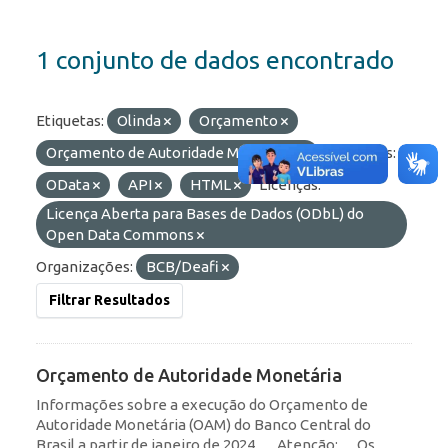
1 conjunto de dados encontrado
Etiquetas:
Olinda
Orçamento
Orçamento de Autoridade Monetária
Formatos:
OData
API
HTML
Licenças:
Licença Aberta para Bases de Dados (ODbL) do
Open Data Commons
Organizações:
BCB/Deafi
Filtrar Resultados
Orçamento de Autoridade Monetária
Informações sobre a execução do Orçamento de
Autoridade Monetária (OAM) do Banco Central do
Brasil a partir de janeiro de 2024. __Atenção: __Os