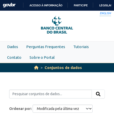
Skip to main content
ACESSO À INFORMAÇÃO
PARTICIPE
LEGISLAÇ
IR
ENGLISH
PARA
O
CONTEÚDO
Dados
Perguntas Frequentes
Tutoriais
Contato
Sobre o Portal
Conjuntos de dados
Ordenar por